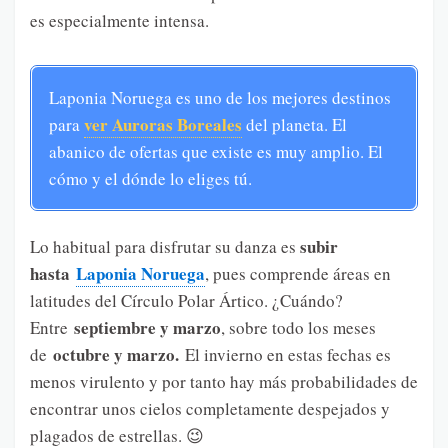
es especialmente intensa.
Laponia Noruega es uno de los mejores destinos
ver Auroras Boreales
para
del planeta. El
abanico de ofertas que existe es muy amplio. El
cómo y el dónde lo eliges tú.
subir
Lo habitual para disfrutar su danza es
hasta
Laponia Noruega
, pues comprende áreas en
latitudes del Círculo Polar Ártico. ¿Cuándo?
septiembre y marzo
Entre
, sobre todo los meses
octubre y marzo.
de
El invierno en estas fechas es
menos virulento y por tanto hay más probabilidades de
encontrar unos cielos completamente despejados y
plagados de estrellas. 😉