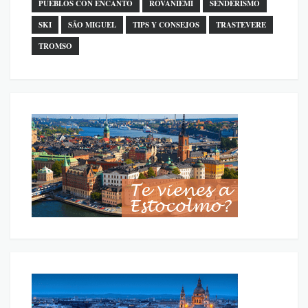
PUEBLOS CON ENCANTO
ROVANIEMI
SENDERISMO
SKI
SÃO MIGUEL
TIPS Y CONSEJOS
TRASTEVERE
TROMSO