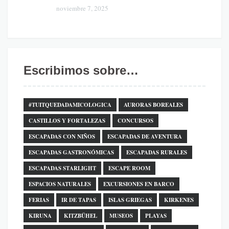
noviembre 7, 2025
Escribimos sobre…
#TUITQUEDADAMICOLOGICA
AURORAS BOREALES
CASTILLOS Y FORTALEZAS
CONCURSOS
ESCAPADAS CON NIÑOS
ESCAPADAS DE AVENTURA
ESCAPADAS GASTRONÓMICAS
ESCAPADAS RURALES
ESCAPADAS STARLIGHT
ESCAPE ROOM
ESPACIOS NATURALES
EXCURSIONES EN BARCO
FERIAS
IR DE TAPAS
ISLAS GRIEGAS
KIRKENES
KIRUNA
KITZBÜHEL
MUSEOS
PLAYAS