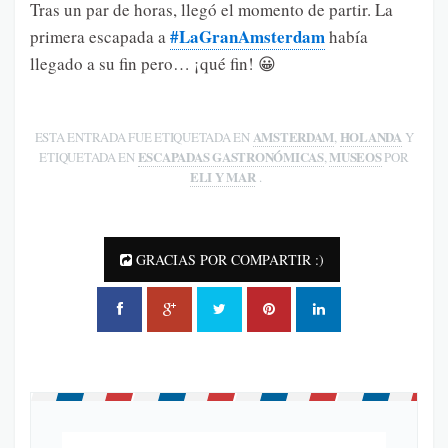
Tras un par de horas, llegó el momento de partir. La
#LaGranAmsterdam
primera escapada a
había
llegado a su fin pero… ¡qué fin! 😀
AMSTERDAM
HOLANDA
ESTA ENTRADA FUE ETIQUETADA EN
,
Y
ESCAPADAS GASTRONÓMICAS
MUSEOS
ETIQUETADA EN
,
POR
ELI Y MAR
.
GRACIAS POR COMPARTIR :)