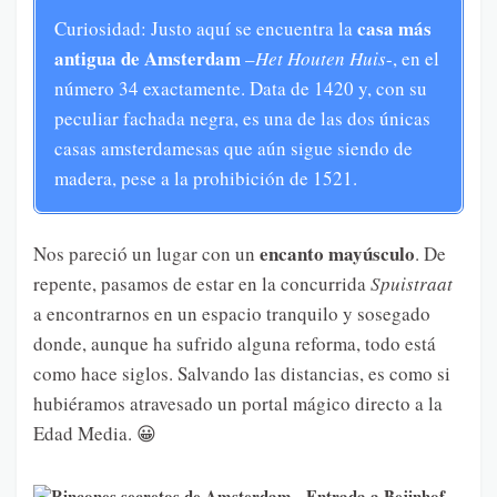
casa más
Curiosidad: Justo aquí se encuentra la
antigua de Amsterdam
–
Het Houten Huis
-, en el
número 34 exactamente. Data de 1420 y, con su
peculiar fachada negra, es una de las dos únicas
casas amsterdamesas que aún sigue siendo de
madera, pese a la prohibición de 1521.
encanto mayúsculo
Nos pareció un lugar con un
. De
repente, pasamos de estar en la concurrida
Spuistraat
a encontrarnos en un espacio tranquilo y sosegado
donde, aunque ha sufrido alguna reforma, todo está
como hace siglos. Salvando las distancias, es como si
hubiéramos atravesado un portal mágico directo a la
Edad Media. 😀