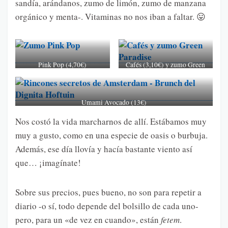
sandía, arándanos, zumo de limón, zumo de manzana
orgánico y menta-. Vitaminas no nos iban a faltar. 😛
Pink Pop (4,70€)
Cafés (3,10€) y zumo Green
Paradise (4,70€)
Umami Avocado (13€)
Nos costó la vida marcharnos de allí. Estábamos muy
muy a gusto, como en una especie de oasis o burbuja.
Además, ese día llovía y hacía bastante viento así
que… ¡imagínate!
Sobre sus precios, pues bueno, no son para repetir a
diario -o sí, todo depende del bolsillo de cada uno-
pero, para un «de vez en cuando», están
fetem
.