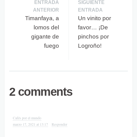
ENTRADA
SIGUIENTE
ANTERIOR
ENTRADA
Timanfaya, a
Un vinito por
lomos del
favor… ¡De
gigante de
pinchos por
fuego
Logroño!
2 comments
Cafés por el mundo
marzo 17, 2021 at 13:17
Responder