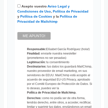
Acepto vuestro
Aviso Legal y
Condiciones de Uso
,
Política de Privacidad
y
Política de Cookies
y la
Política de
Privacidad de Mailchimp
Responsable:
Elísabet García Rodríguez (hola!)
Finalidad:
enviarte nuestra newsletter
(prometemos no ser pesadas)
Legitimación:
tu consentimiento
Destinatarios:
tus datos los guardará MailChimp,
nuestro proveedor de email marketing, en sus
servidores de EEUU. MailChimp está acogido al
acuerdo de seguridad EU-US Privacy, aprobado
por el Comité Europeo de Protección de Datos. Si
lo deseas, puedes ver la
Política de Privacidad de Mailchimp
.
Derechos:
como no podía ser de otra forma,
tendrás derecho, entre otros, a acceder, rectificar,
limitar y suprimir tus datos, enviándonos un email