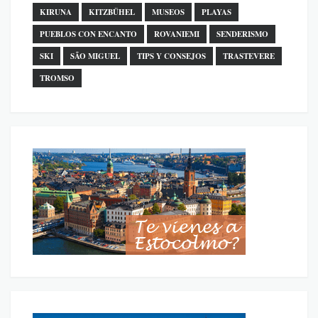
KIRUNA
KITZBÜHEL
MUSEOS
PLAYAS
PUEBLOS CON ENCANTO
ROVANIEMI
SENDERISMO
SKI
SÃO MIGUEL
TIPS Y CONSEJOS
TRASTEVERE
TROMSO