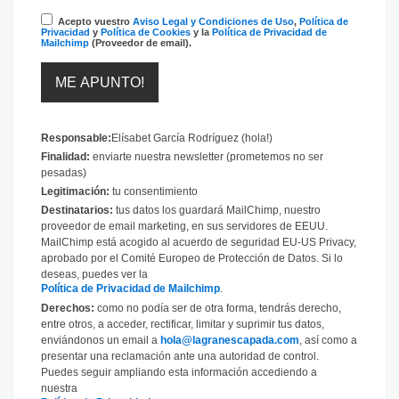
Acepto vuestro
Aviso Legal y Condiciones de Uso
,
Política de
Privacidad
y
Política de Cookies
y la
Política de Privacidad de
Mailchimp
(Proveedor de email).
Responsable:
Elísabet García Rodríguez (hola!)
Finalidad:
enviarte nuestra newsletter (prometemos no ser
pesadas)
Legitimación:
tu consentimiento
Destinatarios:
tus datos los guardará MailChimp, nuestro
proveedor de email marketing, en sus servidores de EEUU.
MailChimp está acogido al acuerdo de seguridad EU-US Privacy,
aprobado por el Comité Europeo de Protección de Datos. Si lo
deseas, puedes ver la
Política de Privacidad de Mailchimp
.
Derechos:
como no podía ser de otra forma, tendrás derecho,
entre otros, a acceder, rectificar, limitar y suprimir tus datos,
enviándonos un email a
hola@lagranescapada.com
, así como a
presentar una reclamación ante una autoridad de control.
Puedes seguir ampliando esta información accediendo a
nuestra