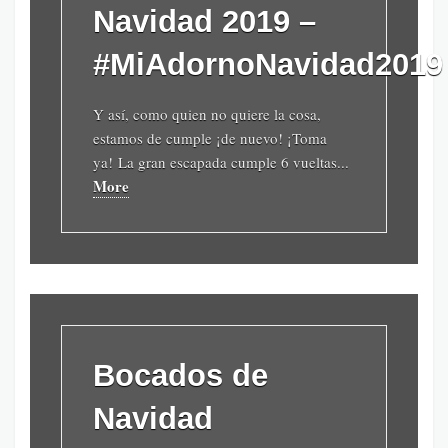
Navidad 2019 –
#MiAdornoNavidad2019
Y así, como quien no quiere la cosa,
estamos de cumple ¡de nuevo! ¡Toma
ya! La gran escapada cumple 6 vueltas...
More
Bocados de
Navidad