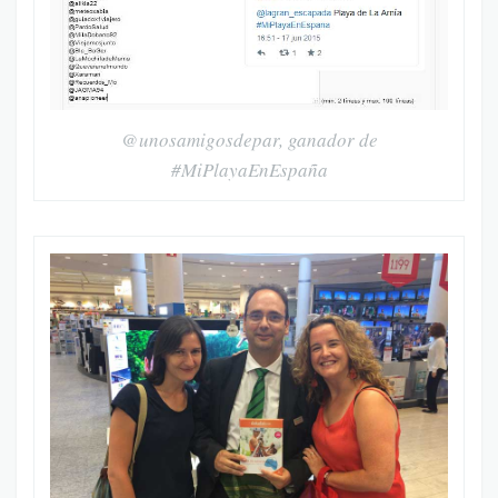
@unosamigosdepar, ganador de
#MiPlayaEnEspaña