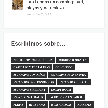
Las Landas en camping: surf,
playas y naturaleza
noviembre 7, 2025
Escribimos sobre…
#TUITQUEDADAMICOLOGICA
AURORAS BOREALES
CASTILLOS Y FORTALEZAS
CONCURSOS
ESCAPADAS CON NIÑOS
ESCAPADAS DE AVENTURA
ESCAPADAS GASTRONÓMICAS
ESCAPADAS RURALES
ESCAPADAS STARLIGHT
ESCAPE ROOM
ESPACIOS NATURALES
EXCURSIONES EN BARCO
FERIAS
IR DE TAPAS
ISLAS GRIEGAS
KIRKENES