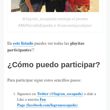
@lagran_escapada entrega el premio
#MiPlayaEnEspaña a @unosamigosdepar
este listado
playitas
En
puedes ver todas las
participantes
!!
¿Cómo puedo participar?
Para participar sigue estos sencillos pasos:
Twitter (@lagran_escapada)
Síguenos en
o dale a
Fan
Like a nuestra
Page (facebook.com/lagranescapada)
.