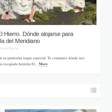
l Hierro. Dónde alojarse para
sla del Meridiano
STA ENTRADA
on su particular toque especial. Te contamos dónde nos
More
an escapada herreña El...