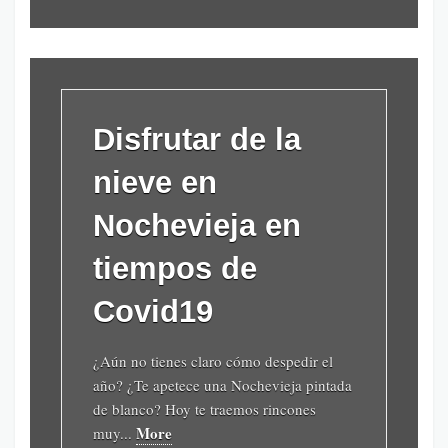
Disfrutar de la
nieve en
Nochevieja en
tiempos de
Covid19
¿Aún no tienes claro cómo despedir el
año? ¿Te apetece una Nochevieja pintada
de blanco? Hoy te traemos rincones
More
muy...