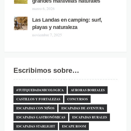
grandes maravillas naturales
marzo 6, 2026
Las Landas en camping: surf,
playas y naturaleza
noviembre 7, 2025
Escribimos sobre…
#TUITQUEDADAMICOLOGICA
AURORAS BOREALES
CASTILLOS Y FORTALEZAS
CONCURSOS
ESCAPADAS CON NIÑOS
ESCAPADAS DE AVENTURA
ESCAPADAS GASTRONÓMICAS
ESCAPADAS RURALES
ESCAPADAS STARLIGHT
ESCAPE ROOM