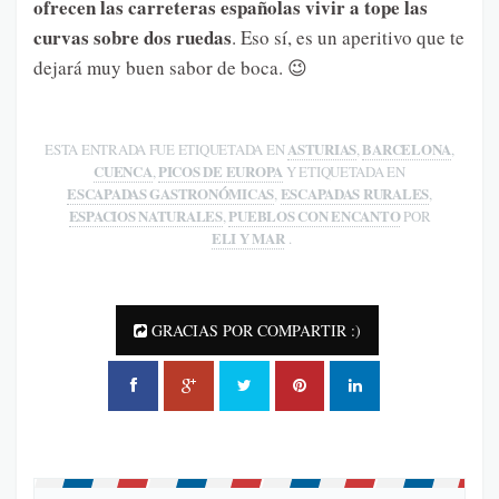
ofrecen las carreteras españolas vivir a tope las
curvas sobre dos ruedas
. Eso sí, es un aperitivo que te
dejará muy buen sabor de boca. 😉
ASTURIAS
BARCELONA
ESTA ENTRADA FUE ETIQUETADA EN
,
,
CUENCA
PICOS DE EUROPA
,
Y ETIQUETADA EN
ESCAPADAS GASTRONÓMICAS
ESCAPADAS RURALES
,
,
ESPACIOS NATURALES
PUEBLOS CON ENCANTO
,
POR
ELI Y MAR
.
GRACIAS POR COMPARTIR :)