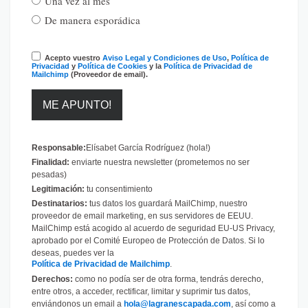
Una vez al mes
De manera esporádica
Acepto vuestro
Aviso Legal y Condiciones de Uso
,
Política de
Privacidad
y
Política de Cookies
y la
Política de Privacidad de
Mailchimp
(Proveedor de email).
Responsable:
Elísabet García Rodríguez (hola!)
Finalidad:
enviarte nuestra newsletter (prometemos no ser
pesadas)
Legitimación:
tu consentimiento
Destinatarios:
tus datos los guardará MailChimp, nuestro
proveedor de email marketing, en sus servidores de EEUU.
MailChimp está acogido al acuerdo de seguridad EU-US Privacy,
aprobado por el Comité Europeo de Protección de Datos. Si lo
deseas, puedes ver la
Política de Privacidad de Mailchimp
.
Derechos:
como no podía ser de otra forma, tendrás derecho,
entre otros, a acceder, rectificar, limitar y suprimir tus datos,
enviándonos un email a
hola@lagranescapada.com
, así como a