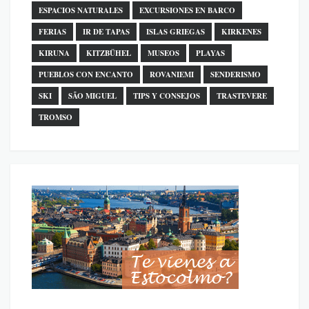
ESPACIOS NATURALES
EXCURSIONES EN BARCO
FERIAS
IR DE TAPAS
ISLAS GRIEGAS
KIRKENES
KIRUNA
KITZBÜHEL
MUSEOS
PLAYAS
PUEBLOS CON ENCANTO
ROVANIEMI
SENDERISMO
SKI
SÃO MIGUEL
TIPS Y CONSEJOS
TRASTEVERE
TROMSO