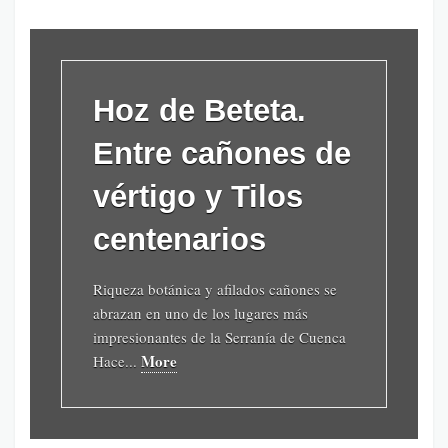
Hoz de Beteta.
Entre cañones de
vértigo y Tilos
centenarios
Riqueza botánica y afilados cañones se
abrazan en uno de los lugares más
impresionantes de la Serranía de Cuenca
More
Hace...