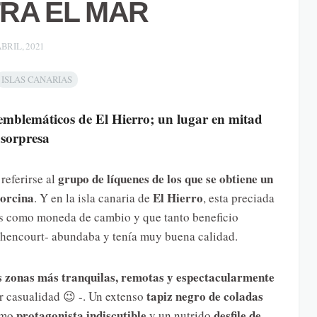
RA EL MAR
ABRIL, 2021
ISLAS CANARIAS
 emblemáticos de El Hierro; un lugar en mitad
sorpresa
grupo de líquenes de los que se obtiene un
referirse al
 orcina
El Hierro
. Y en la isla canaria de
, esta preciada
nes como moneda de cambio y que tanto beneficio
thencourt- abundaba y tenía muy buena calidad.
s zonas más tranquilas, remotas y espectacularmente
tapiz negro de coladas
or casualidad 😉 -. Un extenso
protagonista indiscutible
desfile de
mo
y un nutrido