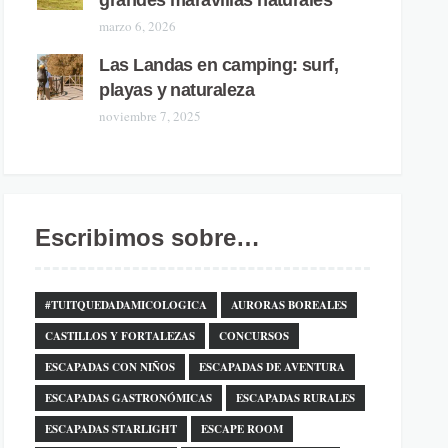
grandes maravillas naturales
marzo 6, 2026
Las Landas en camping: surf,
playas y naturaleza
noviembre 7, 2025
Escribimos sobre…
#TUITQUEDADAMICOLOGICA
AURORAS BOREALES
CASTILLOS Y FORTALEZAS
CONCURSOS
ESCAPADAS CON NIÑOS
ESCAPADAS DE AVENTURA
ESCAPADAS GASTRONÓMICAS
ESCAPADAS RURALES
ESCAPADAS STARLIGHT
ESCAPE ROOM