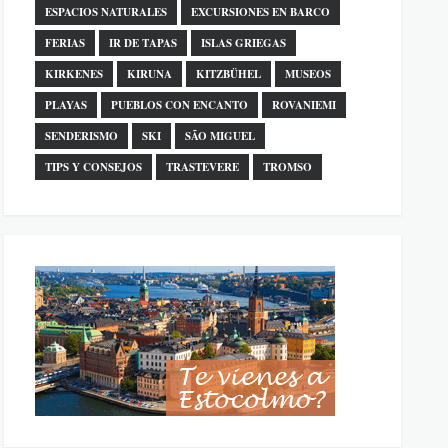
ESPACIOS NATURALES
EXCURSIONES EN BARCO
FERIAS
IR DE TAPAS
ISLAS GRIEGAS
KIRKENES
KIRUNA
KITZBÜHEL
MUSEOS
PLAYAS
PUEBLOS CON ENCANTO
ROVANIEMI
SENDERISMO
SKI
SÃO MIGUEL
TIPS Y CONSEJOS
TRASTEVERE
TROMSO