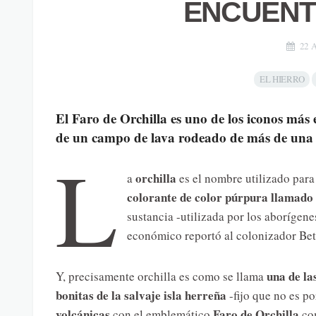
ENCUENT
22 
EL HIERRO
El Faro de Orchilla es uno de los iconos más
de un campo de lava rodeado de más de una 
L
orchilla
a
es el nombre utilizado para 
colorante de color púrpura llamado
sustancia -utilizada por los aboríge
económico reportó al colonizador Be
una de la
Y, precisamente orchilla es como se llama
bonitas de la salvaje isla herreña
-fijo que no es p
volcánicas
Faro de Orchilla
con el emblemático
co