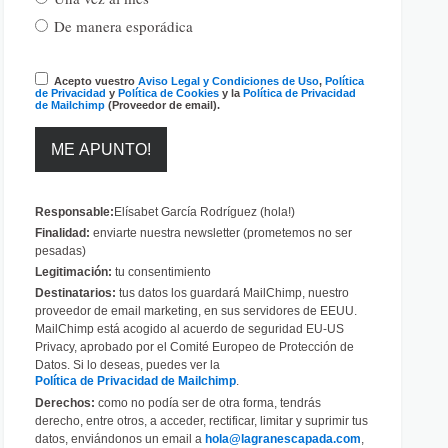
De manera esporádica
Acepto vuestro
Aviso Legal y Condiciones de Uso
,
Política
de Privacidad
y
Política de Cookies
y la
Política de Privacidad
de Mailchimp
(Proveedor de email).
Responsable:
Elísabet García Rodríguez (hola!)
Finalidad:
enviarte nuestra newsletter (prometemos no ser
pesadas)
Legitimación:
tu consentimiento
Destinatarios:
tus datos los guardará MailChimp, nuestro
proveedor de email marketing, en sus servidores de EEUU.
MailChimp está acogido al acuerdo de seguridad EU-US
Privacy, aprobado por el Comité Europeo de Protección de
Datos. Si lo deseas, puedes ver la
Política de Privacidad de Mailchimp
.
Derechos:
como no podía ser de otra forma, tendrás
derecho, entre otros, a acceder, rectificar, limitar y suprimir tus
datos, enviándonos un email a
hola@lagranescapada.com
,