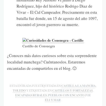
Rodríguez, hijo del histórico Rodrigo Diaz de
Vivar – El Cid Campeador. Precisamente en esta
batalla fue donde, un 15 de agosto del año 1097,
encontró el joven guerrero su muerte.
Castillo de Consuegra
¿Conoces más datos curiosos sobre esta sorprendente
localidad manchega? Cuéntanoslos. Estaremos
encantadas de compartirlos en el blog. 🙂
CASTILLA-LA MANCHA
ESTA ENTRADA FUE ETIQUETADA EN
,
TOLEDO
CASTILLOS Y FORTALEZAS
Y ETIQUETADA EN
,
ESCAPADAS RURALES
PUEBLOS CON ENCANTO
,
POR
ELI Y MAR
.