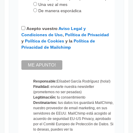
Una vez al mes
De manera esporádica
Acepto vuestro
Aviso Legal y
Condiciones de Uso
,
Política de Privacidad
y
Política de Cookies
y la
Política de
Privacidad de Mailchimp
Responsable:
Elísabet García Rodríguez (hola!)
Finalidad:
enviarte nuestra newsletter
(prometemos no ser pesadas)
Legitimación:
tu consentimiento
Destinatarios:
tus datos los guardará MailChimp,
nuestro proveedor de email marketing, en sus
servidores de EEUU. MailChimp está acogido al
acuerdo de seguridad EU-US Privacy, aprobado
por el Comité Europeo de Protección de Datos. Si
lo deseas, puedes ver la