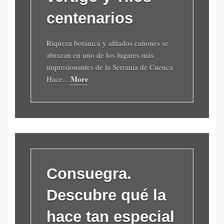
centenarios
Riqueza botánica y afilados cañones se
abrazan en uno de los lugares más
impresionantes de la Serranía de Cuenca
More
Hace...
Consuegra.
Descubre qué la
hace tan especial