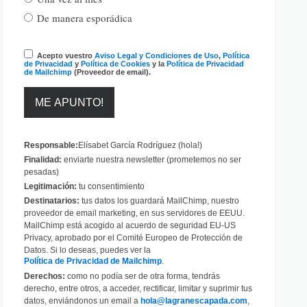
De manera esporádica
Acepto vuestro
Aviso Legal y Condiciones de Uso
,
Política
de Privacidad
y
Política de Cookies
y la
Política de Privacidad
de Mailchimp
(Proveedor de email).
Responsable:
Elísabet García Rodríguez (hola!)
Finalidad:
enviarte nuestra newsletter (prometemos no ser
pesadas)
Legitimación:
tu consentimiento
Destinatarios:
tus datos los guardará MailChimp, nuestro
proveedor de email marketing, en sus servidores de EEUU.
MailChimp está acogido al acuerdo de seguridad EU-US
Privacy, aprobado por el Comité Europeo de Protección de
Datos. Si lo deseas, puedes ver la
Política de Privacidad de Mailchimp
.
Derechos:
como no podía ser de otra forma, tendrás
derecho, entre otros, a acceder, rectificar, limitar y suprimir tus
datos, enviándonos un email a
hola@lagranescapada.com
,