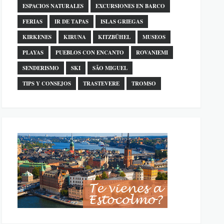
ESPACIOS NATURALES
EXCURSIONES EN BARCO
FERIAS
IR DE TAPAS
ISLAS GRIEGAS
KIRKENES
KIRUNA
KITZBÜHEL
MUSEOS
PLAYAS
PUEBLOS CON ENCANTO
ROVANIEMI
SENDERISMO
SKI
SÃO MIGUEL
TIPS Y CONSEJOS
TRASTEVERE
TROMSO