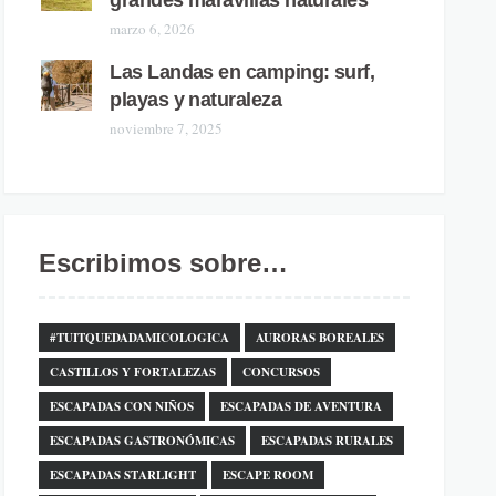
grandes maravillas naturales
marzo 6, 2026
Las Landas en camping: surf,
playas y naturaleza
noviembre 7, 2025
Escribimos sobre…
#TUITQUEDADAMICOLOGICA
AURORAS BOREALES
CASTILLOS Y FORTALEZAS
CONCURSOS
ESCAPADAS CON NIÑOS
ESCAPADAS DE AVENTURA
ESCAPADAS GASTRONÓMICAS
ESCAPADAS RURALES
ESCAPADAS STARLIGHT
ESCAPE ROOM