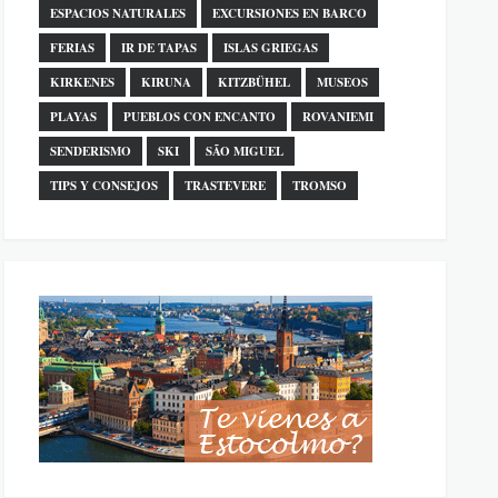
ESPACIOS NATURALES
EXCURSIONES EN BARCO
FERIAS
IR DE TAPAS
ISLAS GRIEGAS
KIRKENES
KIRUNA
KITZBÜHEL
MUSEOS
PLAYAS
PUEBLOS CON ENCANTO
ROVANIEMI
SENDERISMO
SKI
SÃO MIGUEL
TIPS Y CONSEJOS
TRASTEVERE
TROMSO