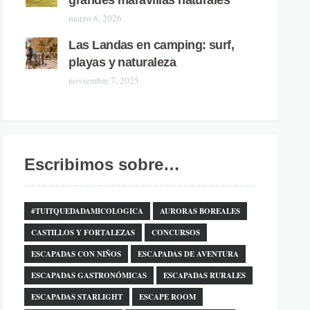
grandes maravillas naturales
marzo 6, 2026
Las Landas en camping: surf,
playas y naturaleza
noviembre 7, 2025
Escribimos sobre…
#TUITQUEDADAMICOLOGICA
AURORAS BOREALES
CASTILLOS Y FORTALEZAS
CONCURSOS
ESCAPADAS CON NIÑOS
ESCAPADAS DE AVENTURA
ESCAPADAS GASTRONÓMICAS
ESCAPADAS RURALES
ESCAPADAS STARLIGHT
ESCAPE ROOM