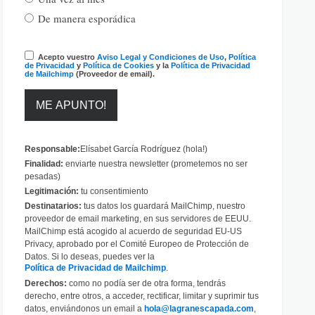
De manera esporádica
Acepto vuestro
Aviso Legal y Condiciones de Uso
,
Política
de Privacidad
y
Política de Cookies
y la
Política de Privacidad
de Mailchimp
(Proveedor de email).
Responsable:
Elísabet García Rodríguez (hola!)
Finalidad:
enviarte nuestra newsletter (prometemos no ser
pesadas)
Legitimación:
tu consentimiento
Destinatarios:
tus datos los guardará MailChimp, nuestro
proveedor de email marketing, en sus servidores de EEUU.
MailChimp está acogido al acuerdo de seguridad EU-US
Privacy, aprobado por el Comité Europeo de Protección de
Datos. Si lo deseas, puedes ver la
Política de Privacidad de Mailchimp
.
Derechos:
como no podía ser de otra forma, tendrás
derecho, entre otros, a acceder, rectificar, limitar y suprimir tus
datos, enviándonos un email a
hola@lagranescapada.com
,